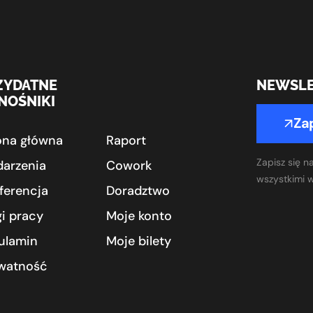
ZYDATNE
NEWSLE
NOŚNIKI
Zap
ona główna
Raport
Zapisz się n
arzenia
Cowork
wszystkimi 
ferencja
Doradztwo
gi pracy
Moje konto
ulamin
Moje bilety
watność