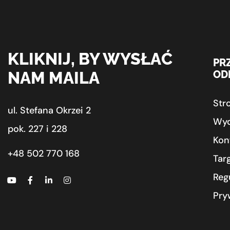
KLIKNIJ, BY WYSŁAĆ
PR
NAM MAILA
OD
Str
ul. Stefana Okrzei 2
Wyd
pok. 227 i 228
Kon
+48 502 770 168
Tar
Reg
Pry