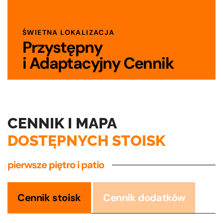
Piękne i nowoczesne wnętrza w samym sercu
Bielska-Białej w sąsiedztwie licznych
ŚWIETNA LOKALIZACJA
przystanków autobusowych, parkingu i stacji
Przystępny
kolejowej.
i Adaptacyjny Cennik
CENNIK I MAPA
DOSTĘPNYCH STOISK
pierwsze piętro i patio
Cennik stoisk
Cennik dodatków