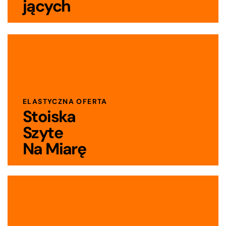
jących
ELASTYCZNA OFERTA
Stoiska
Do dyspozycji wystawców są stoiska od 6m2
Szyte
wzwyż na dwóch poziomach.
Na Miarę