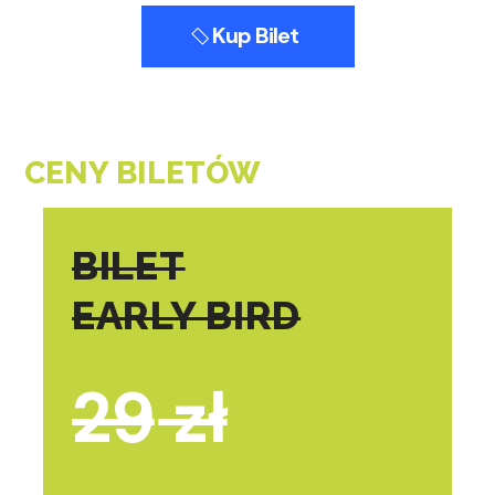
Kup Bilet
CENY BILETÓW
BILET
EARLY BIRD
29
zł