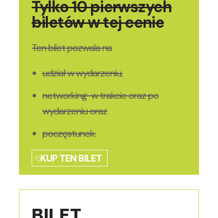
Tylko 10 pierwszych
biletów w tej cenie
Ten bilet pozwala na
udział w wydarzeniu,
networking w trakcie oraz po
wydarzeniu oraz
poczęstunek.
KUP TEN BILET
BILET