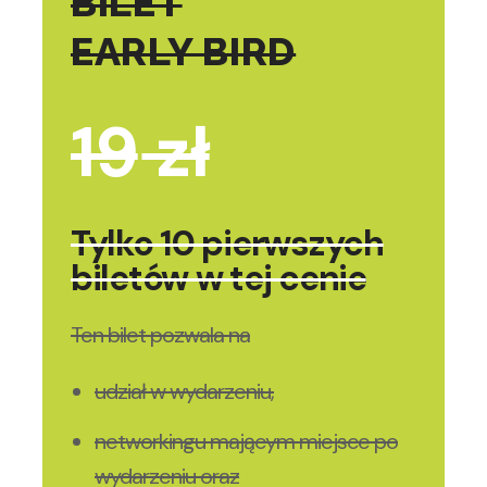
BILET
EARLY BIRD
19
zł
Tylko 10 pierwszych
biletów w tej cenie
Ten bilet pozwala na
udział w wydarzeniu,
networkingu mającym miejsce po
wydarzeniu oraz