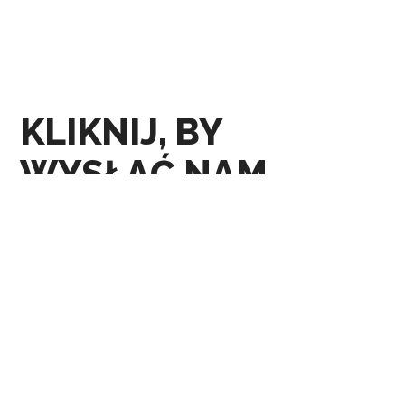
KLIKNIJ, BY
WYSŁAĆ NAM
MAILA
ul. Stefana Okrzei 2
pok. 227 i 228
+48 502 770 168