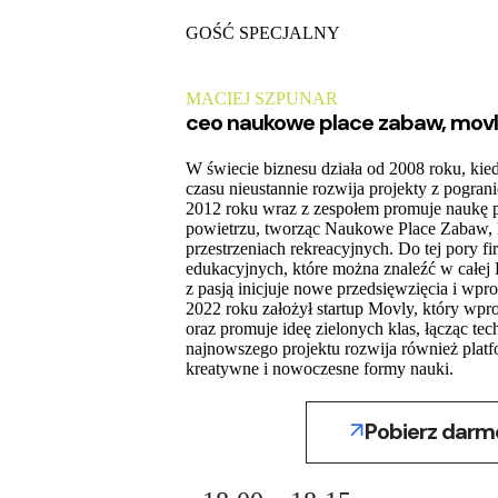
GOŚĆ SPECJALNY
MACIEJ SZPUNAR
ceo naukowe place zabaw, movly
W świecie biznesu działa od 2008 roku, kied
czasu nieustannie rozwija projekty z pograni
2012 roku wraz z zespołem promuje naukę 
powietrzu, tworząc Naukowe Place Zabaw, k
przestrzeniach rekreacyjnych. Do tej pory 
edukacyjnych, które można znaleźć w całej P
z pasją inicjuje nowe przedsięwzięcia i w
2022 roku założył startup Movly, który wp
oraz promuje ideę zielonych klas, łącząc te
najnowszego projektu rozwija również pla
kreatywne i nowoczesne formy nauki.
Pobierz darm