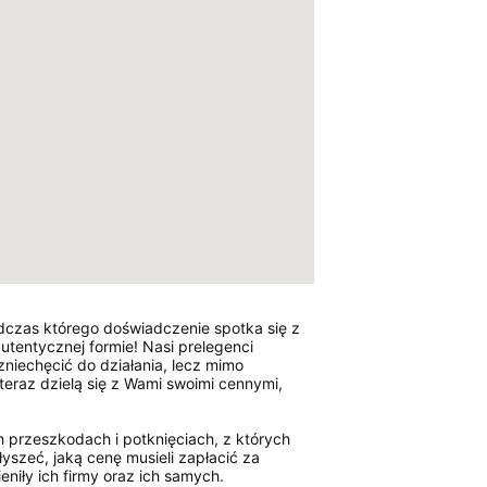
czas którego doświadczenie spotka się z
utentycznej formie! Nasi prelegenci
niechęcić do działania, lecz mimo
 teraz dzielą się z Wami swoimi cennymi,
h przeszkodach i potknięciach, z których
łyszeć, jaką cenę musieli zapłacić za
eniły ich firmy oraz ich samych.