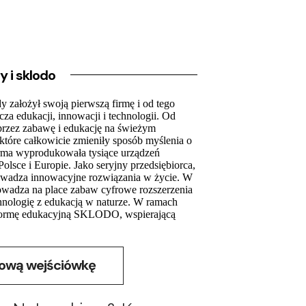
 i sklodo
y założył swoją pierwszą firmę i od tego
cza edukacji, innowacji i technologii. Od
przez zabawę i edukację na świeżym
tóre całkowicie zmieniły sposób myślenia o
firma wyprodukowała tysiące urządzeń
olsce i Europie. Jako seryjny przedsiębiorca,
prowadza innowacyjne rozwiązania w życie. W
rowadza na place zabaw cyfrowe rozszerzenia
chnologię z edukacją w naturze. W ramach
tformę edukacyjną SKLODO, wspierającą
ową wejściówkę