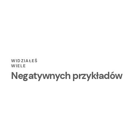
04
i nie chcesz powtarzać cudzych błędów
WIDZIAŁEŚ
WIELE
Negatywnych przykładów