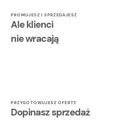
02
po kolejne zakupy
PROMUJESZ I SPRZEDAJESZ
Ale klienci
nie wracają
03
ale na etapie obsługi klient skarży się, że “nie tego
PRZYGOTOWUJESZ OFERTY
się spodziewał”
Dopinasz sprzedaż