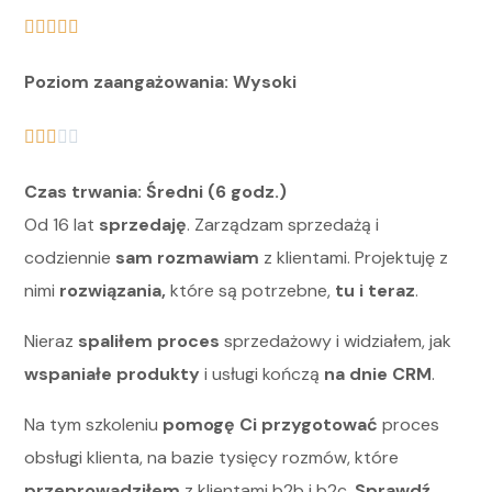
Poziom zaangażowania: Wysoki
Czas trwania: Średni (6 godz.)
Od 16 lat
sprzedaję
. Zarządzam sprzedażą i
codziennie
sam rozmawiam
z klientami. Projektuję z
nimi
rozwiązania,
które są potrzebne,
tu i teraz
.
Nieraz
spaliłem proces
sprzedażowy i widziałem, jak
wspaniałe produkty
i usługi kończą
na dnie CRM
.
Na tym szkoleniu
pomogę Ci przygotować
proces
obsługi klienta, na bazie tysięcy rozmów, które
przeprowadziłem
z klientami b2b i b2c.
Sprawdź