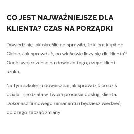
CO JEST NAJWAŻNIEJSZE DLA
Z
KLIENTA? CZAS NA PORZĄDKI
Z
Dowiedz się, jak określić co sprawiło, że klient kupił od
Do
Ciebie. Jak sprawdzić, co właściwie liczy się dla klienta?
do 
Oceń swoje szanse na dowiezie tego, czego klient
doś
szuka.
po
pow
Na tym szkoleniu dowiesz się jak sprawdzić co dziś
te
działa i nie działa w Twoim procesie obsługi klienta.
Dokonasz firmowego remanentu i będziesz wiedzieć,
Na 
od czego zacząć zmiany
kli
sp
swo