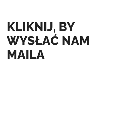
KLIKNIJ, BY
WYSŁAĆ NAM
MAILA
ul. Stefana Okrzei 2
pok. 227 i 228
+48 502 770 168
PRZYDATNE