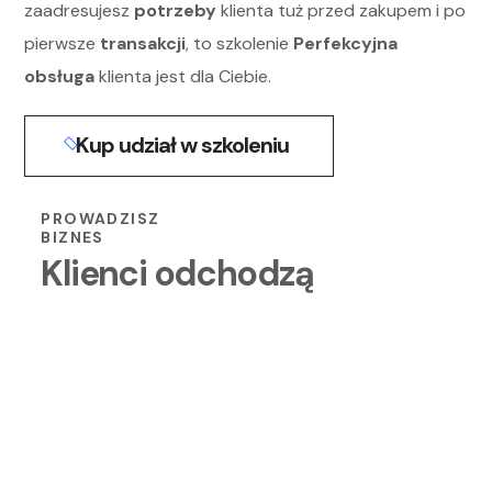
zaadresujesz
potrzeby
klienta tuż przed zakupem i po
pierwsze
transakcji
, to szkolenie
Perfekcyjna
obsługa
klienta jest dla Ciebie.
Kup udział w szkoleniu
01
nie wiesz skąd się to bierze
PROWADZISZ
BIZNES
Klienci odchodzą